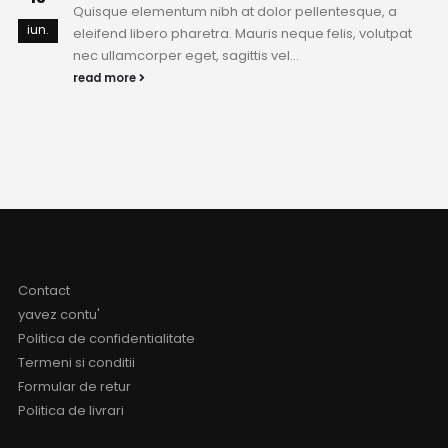
Quisque elementum nibh at dolor pellentesque, a
iun.
eleifend libero pharetra. Mauris neque felis, volutpat
nec ullamcorper eget, sagittis vel...
read more
Contact
yavez contu'
Politica de confidentialitate
Termeni si conditii
Formular de retur
Politica de livrari